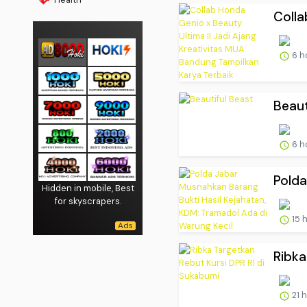
Colla
6 h
Beaut
6 h
Polda
Hidden in mobile, Best
for skyscrapers.
15 
Ribka
21 