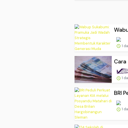
Wabu
1 d
Cara 
1 d
BRI P
1 d