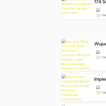
174 S
1 d
Wujud
1 d
Imple
1 d