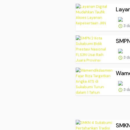
Layan
3 d
SMPN 
3 d
Wamen
3 d
SMKN 