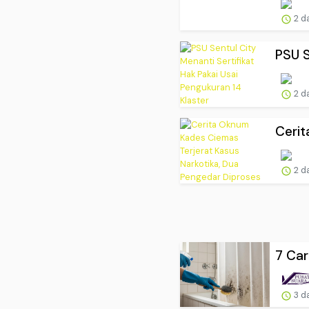
2 d
PSU S
2 d
Cerit
2 d
7 Car
3 d