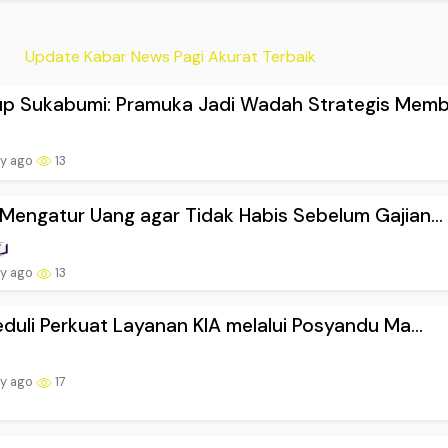
Update Kabar News Pagi Akurat Terbaik
p Sukabumi: Pramuka Jadi Wadah Strategis Membe
ay ago
13
Mengatur Uang agar Tidak Habis Sebelum Gajian...
ay ago
13
eduli Perkuat Layanan KIA melalui Posyandu Ma...
ay ago
17