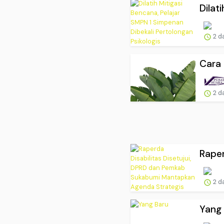
Dilat
2 d
Cara
2 d
Raper
2 d
Yang