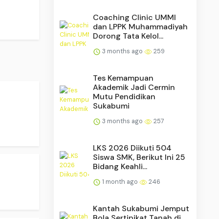
Coaching Clinic UMMI
dan LPPK Muhammadiyah
Dorong Tata Kelol...
3 months ago
259
Tes Kemampuan
Akademik Jadi Cermin
Mutu Pendidikan
Sukabumi
3 months ago
257
LKS 2026 Diikuti 504
Siswa SMK, Berikut Ini 25
Bidang Keahli...
1 month ago
246
Kantah Sukabumi Jemput
Bola Sertipikat Tanah di