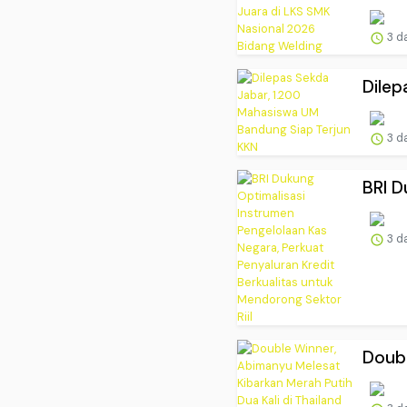
3 d
Dilep
3 d
BRI D
3 d
Doubl