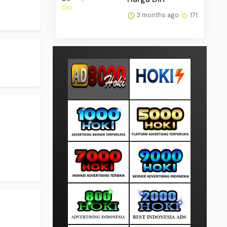
3 months ago
171