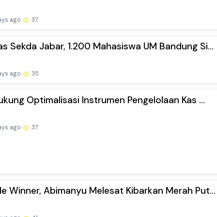
ays ago
37
as Sekda Jabar, 1.200 Mahasiswa UM Bandung Si...
ays ago
35
ukung Optimalisasi Instrumen Pengelolaan Kas ...
ays ago
37
e Winner, Abimanyu Melesat Kibarkan Merah Put...