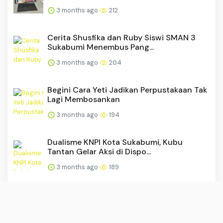
3 months ago
212
Cerita Shusfika dan Ruby Siswi SMAN 3
Sukabumi Menembus Pang...
3 months ago
204
Begini Cara Yeti Jadikan Perpustakaan Tak
Lagi Membosankan
3 months ago
194
Dualisme KNPI Kota Sukabumi, Kubu
Tantan Gelar Aksi di Dispo...
3 months ago
189
BPR Kota Sukabumi Kini: Lebih Sehat, “The
Best”, dan Bercaha...
3 months ago
179