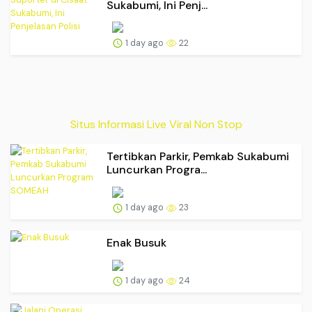
Sukabumi, Ini Penj...
1 day ago
22
Situs Informasi Live Viral Non Stop
Tertibkan Parkir, Pemkab Sukabumi
Luncurkan Progra...
1 day ago
23
Enak Busuk
1 day ago
24