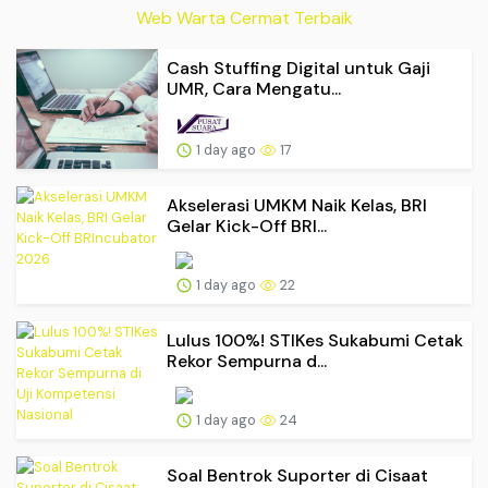
Web Warta Cermat Terbaik
Cash Stuffing Digital untuk Gaji
UMR, Cara Mengatu...
1 day ago
17
Akselerasi UMKM Naik Kelas, BRI
Gelar Kick-Off BRI...
1 day ago
22
Lulus 100%! STIKes Sukabumi Cetak
Rekor Sempurna d...
1 day ago
24
Soal Bentrok Suporter di Cisaat