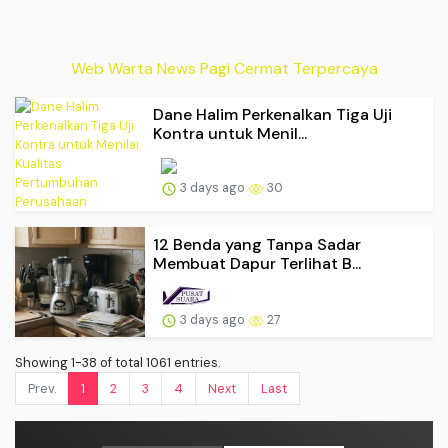
Web Warta News Pagi Cermat Terpercaya
Dane Halim Perkenalkan Tiga Uji
Kontra untuk Menil...
3 days ago
30
12 Benda yang Tanpa Sadar
Membuat Dapur Terlihat B...
3 days ago
27
Showing 1-38 of total 1061 entries.
Prev.
1
2
3
4
Next
Last