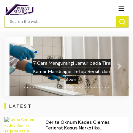
7 Cara Mengurangi Jamur pada Tirai
Previous
Next
Kamar Mandi agar Tetap Bersih dan
Awet
LATEST
Cerita Oknum Kades Ciemas
Terjerat Kasus Narkotika...