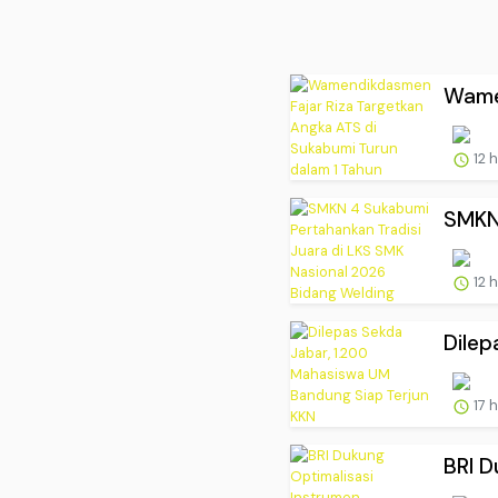
Wamen
12 
SMKN 
12 
Dilep
17 
BRI D