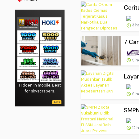
Cerit
3 h
7 Car
9 h
Layan
Hidden in mobile, Best
for skyscrapers.
9 h
SMPN 
12 