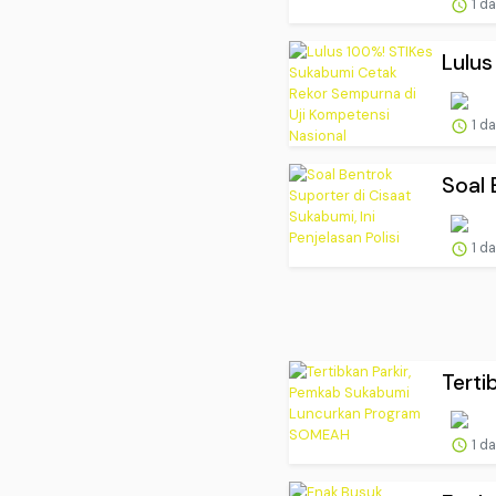
1 d
Lulus
1 d
Soal 
1 d
Terti
1 d