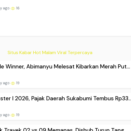
ay ago
16
Situs Kabar Hot Malam Viral Terpercaya
e Winner, Abimanyu Melesat Kibarkan Merah Put...
ay ago
19
ter I 2026, Pajak Daerah Sukabumi Tembus Rp33..
ay ago
19
ik Trayek 02 vs 09 Memanas, Dishub Turun Tang...