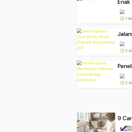
Enak
1 d
Jalan
2 d
Penel
2 d
9 Car