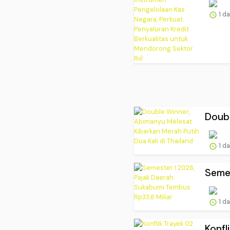
1 d
Doubl
1 d
Semes
1 d
Konfl