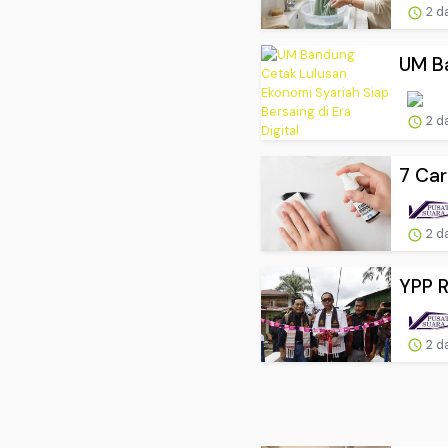
2 d
UM Ba
2 d
7 Car
2 d
YPP R
2 d