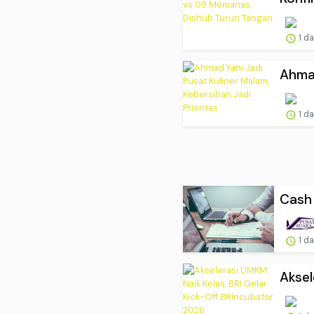
1 d
Ahmad
1 d
Cash 
1 d
Aksel