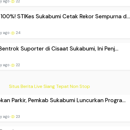
ay ago
22
 100%! STIKes Sukabumi Cetak Rekor Sempurna d..
ay ago
24
Bentrok Suporter di Cisaat Sukabumi, Ini Penj...
ay ago
22
Situs Berita Live Siang Tepat Non Stop
bkan Parkir, Pemkab Sukabumi Luncurkan Progra...
ay ago
23