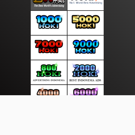
About Us
·
Contact Us
·
Terms & Conditions
·