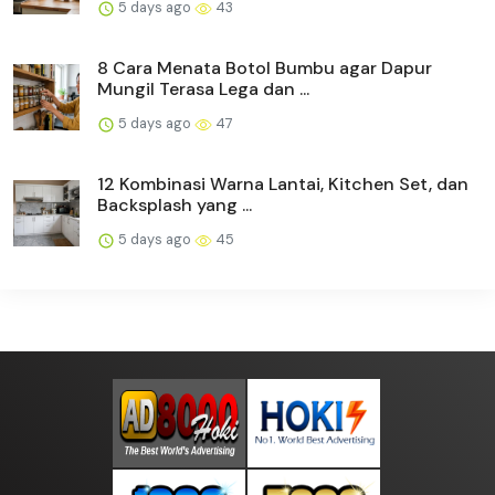
5 days ago
43
8 Cara Menata Botol Bumbu agar Dapur
Mungil Terasa Lega dan ...
5 days ago
47
12 Kombinasi Warna Lantai, Kitchen Set, dan
Backsplash yang ...
5 days ago
45