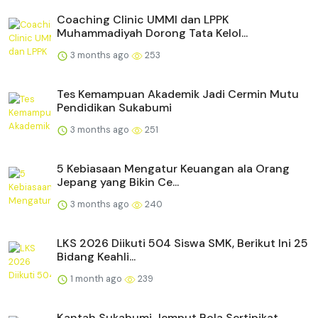
Coaching Clinic UMMI dan LPPK
Muhammadiyah Dorong Tata Kelol...
3 months ago
253
Tes Kemampuan Akademik Jadi Cermin Mutu
Pendidikan Sukabumi
3 months ago
251
5 Kebiasaan Mengatur Keuangan ala Orang
Jepang yang Bikin Ce...
3 months ago
240
LKS 2026 Diikuti 504 Siswa SMK, Berikut Ini 25
Bidang Keahli...
1 month ago
239
Kantah Sukabumi Jemput Bola Sertipikat