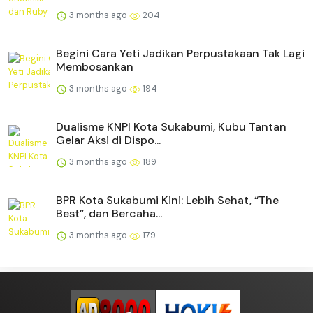
3 months ago
204
Begini Cara Yeti Jadikan Perpustakaan Tak Lagi
Membosankan
3 months ago
194
Dualisme KNPI Kota Sukabumi, Kubu Tantan
Gelar Aksi di Dispo...
3 months ago
189
BPR Kota Sukabumi Kini: Lebih Sehat, “The
Best”, dan Bercaha...
3 months ago
179