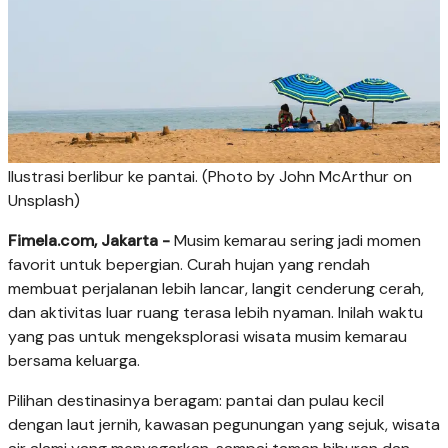
Ilustrasi berlibur ke pantai. (Photo by John McArthur on
Unsplash)
Fimela.com, Jakarta -
Musim kemarau sering jadi momen
favorit untuk bepergian. Curah hujan yang rendah
membuat perjalanan lebih lancar, langit cenderung cerah,
dan aktivitas luar ruang terasa lebih nyaman. Inilah waktu
yang pas untuk mengeksplorasi wisata musim kemarau
bersama keluarga.
Pilihan destinasinya beragam: pantai dan pulau kecil
dengan laut jernih, kawasan pegunungan yang sejuk, wisata