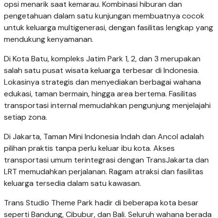
opsi menarik saat kemarau. Kombinasi hiburan dan
pengetahuan dalam satu kunjungan membuatnya cocok
untuk keluarga multigenerasi, dengan fasilitas lengkap yang
mendukung kenyamanan.
Di Kota Batu, kompleks Jatim Park 1, 2, dan 3 merupakan
salah satu pusat wisata keluarga terbesar di Indonesia.
Lokasinya strategis dan menyediakan berbagai wahana
edukasi, taman bermain, hingga area bertema. Fasilitas
transportasi internal memudahkan pengunjung menjelajahi
setiap zona.
Di Jakarta, Taman Mini Indonesia Indah dan Ancol adalah
pilihan praktis tanpa perlu keluar ibu kota. Akses
transportasi umum terintegrasi dengan TransJakarta dan
LRT memudahkan perjalanan. Ragam atraksi dan fasilitas
keluarga tersedia dalam satu kawasan.
Trans Studio Theme Park hadir di beberapa kota besar
seperti Bandung, Cibubur, dan Bali. Seluruh wahana berada