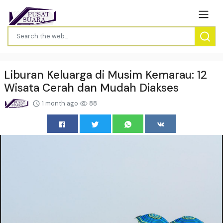
Liburan Keluarga di Musim Kemarau: 12
Wisata Cerah dan Mudah Diakses
1 month ago
88