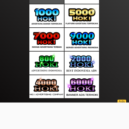
About Us
·
Contact Us
·
Terms & Conditions
·
© pusatsuara.com 2026. All rights are reserved