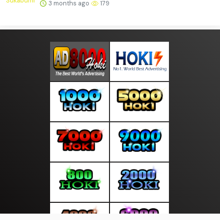
3 months ago
179