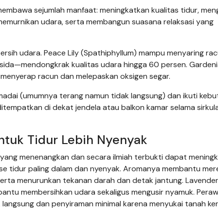
mbawa sejumlah manfaat: meningkatkan kualitas tidur, men
 memurnikan udara, serta membangun suasana relaksasi yang
rsih udara. Peace Lily (Spathiphyllum) mampu menyaring ra
sida—mendongkrak kualitas udara hingga 60 persen. Gardeni
n menyerap racun dan melepaskan oksigen segar.
memadai (umumnya terang namun tidak langsung) dan ikuti keb
tempatkan di dekat jendela atau balkon kamar selama sirkula
ntuk Tidur Lebih Nyenyak
yang menenangkan dan secara ilmiah terbukti dapat mening
ase tidur paling dalam dan nyenyak. Aromanya membantu me
serta menurunkan tekanan darah dan detak jantung. Lavender
embantu membersihkan udara sekaligus mengusir nyamuk. Pera
 langsung dan penyiraman minimal karena menyukai tanah ker