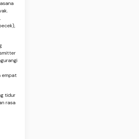
uasana
yak.
.
becek),
g
smitter
ngurangi
a empat
g tidur
an rasa