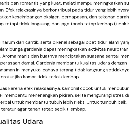
nis dan romantis yang kuat, melati mampu meningkatkan s
. Efek relaksasinya berkontribusi pada tidur yang lebih nyen
atkan keseimbangan oksigen, pernapasan, dan tekanan darah
tetapi tidak langsung, dan jaga tanah tetap lembap (tidak 
harum dan cantik, serta dikenal sebagai obat tidur alami yan
lam bunga gardenia dapat meningkatkan aktivitas neurotran
m. Aroma manis dan kuatnya menciptakan suasana santai, me
 perasaan damai. Gardenia membantu kualitas udara dengan
anaman ini menyukai cahaya terang tidak langsung setidakny
eratur jika kamar tidak terlalu lembap.
luas karena efek relaksasinya, kamomil cocok untuk mendukun
l, membantu menenangkan pikiran, serta mengurangi stres d
herbal untuk membantu tubuh lebih rileks. Untuk tumbuh baik,
eratur agar tanah tetap sedikit lembap.
alitas Udara