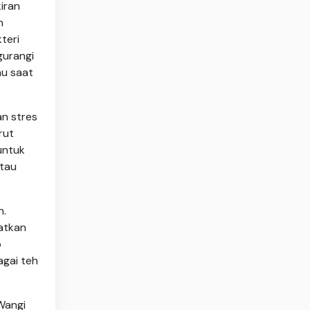
iran
n
teri
gurangi
au saat
n stres
rut
untuk
atau
n.
atkan
p
agai teh
Wangi