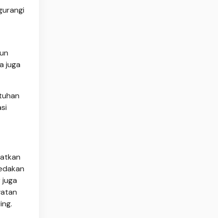
gurangi
cun
a juga
utuhan
si
katkan
redakan
 juga
watan
ing.