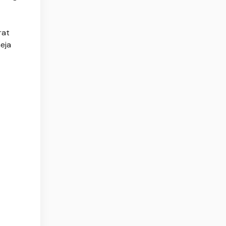
rat
eja