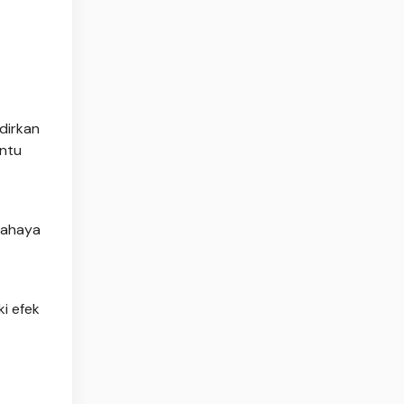
dirkan
antu
cahaya
i efek