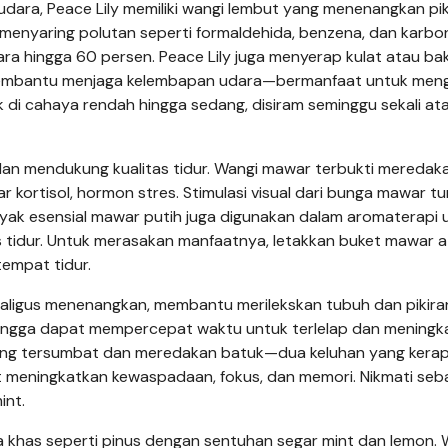
dara, Peace Lily memiliki wangi lembut yang menenangkan pik
f menyaring polutan seperti formaldehida, benzena, dan karbo
ra hingga 60 persen. Peace Lily juga menyerap kulat atau bak
dan membantu menjaga kelembapan udara—bermanfaat untuk men
i cahaya rendah hingga sedang, disiram seminggu sekali at
an mendukung kualitas tidur. Wangi mawar terbukti meredaka
ortisol, hormon stres. Stimulasi visual dari bunga mawar tu
Minyak esensial mawar putih juga digunakan dalam aromaterapi 
s tidur. Untuk merasakan manfaatnya, letakkan buket mawar 
empat tidur.
igus menenangkan, membantu merilekskan tubuh dan pikira
ehingga dapat mempercepat waktu untuk terlelap dan meningk
idung tersumbat dan meredakan batuk—dua keluhan yang kera
at meningkatkan kewaspadaan, fokus, dan memori. Nikmati seb
int.
a khas seperti pinus dengan sentuhan segar mint dan lemon. 