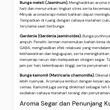
Bunga melati (Jasminum).
Menghadirkan aroma ma
hati dan menurunkan tingkat stres serta kecemasan
Minyak aromaterapi melati bahkan dapat meningk
Tempatkan di ruang dengan cahaya matahari cukup 
terutama saat berbunga.
Gardenia (Gardenia jasminoides).
Bunga putihnya 
ampuh. Peneliti Jerman menemukan bahan kimia da
GABA, menghasilkan efek relaksasi yang mendala
kekhawatiran dan kegugupan, serta meningkatkan
menyerap racun dan melepaskan oksigen segar. T
jam per hari, kelembapan tinggi, serta penyiraman t
Bunga kamomil (Matricaria chamomilla).
Dikenal 
lebih nyenyak. Aromanya lembut dengan kesan ape
cemas. Kamomil juga sering dinikmati sebagai teh 
sediakan cahaya matahari terang dan penyiraman t
Aroma Segar dan Penunjang Ku