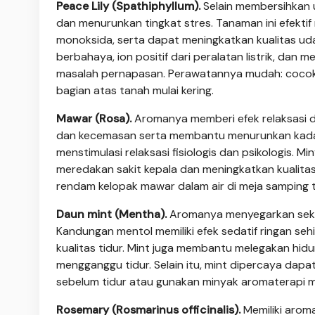
Peace Lily (Spathiphyllum).
Selain membersihkan u
dan menurunkan tingkat stres. Tanaman ini efekti
monoksida, serta dapat meningkatkan kualitas uda
berbahaya, ion positif dari peralatan listrik, 
masalah pernapasan. Perawatannya mudah: cocok d
bagian atas tanah mulai kering.
Mawar (Rosa).
Aromanya memberi efek relaksasi d
dan kecemasan serta membantu menurunkan kadar k
menstimulasi relaksasi fisiologis dan psikologis. 
meredakan sakit kepala dan meningkatkan kualita
rendam kelopak mawar dalam air di meja samping t
Daun mint (Mentha).
Aromanya menyegarkan sekal
Kandungan mentol memiliki efek sedatif ringan s
kualitas tidur. Mint juga membantu melegakan h
mengganggu tidur. Selain itu, mint dipercaya dap
sebelum tidur atau gunakan minyak aromaterapi m
Rosemary (Rosmarinus officinalis).
Memiliki arom