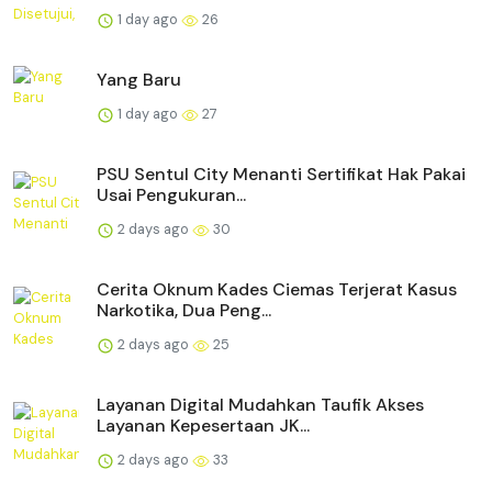
1 day ago
26
Yang Baru
1 day ago
27
PSU Sentul City Menanti Sertifikat Hak Pakai
Usai Pengukuran...
2 days ago
30
Cerita Oknum Kades Ciemas Terjerat Kasus
Narkotika, Dua Peng...
2 days ago
25
Layanan Digital Mudahkan Taufik Akses
Layanan Kepesertaan JK...
2 days ago
33