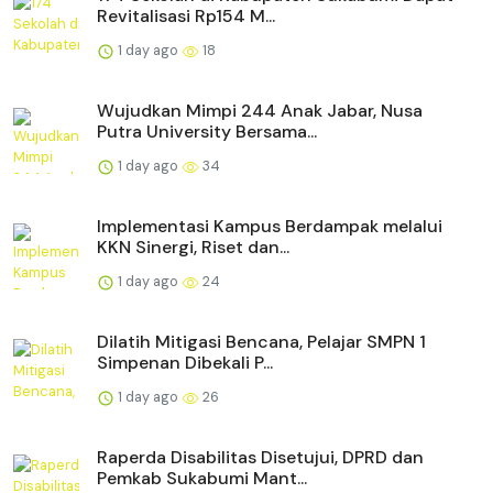
Revitalisasi Rp154 M...
1 day ago
18
Wujudkan Mimpi 244 Anak Jabar, Nusa
Putra University Bersama...
1 day ago
34
Implementasi Kampus Berdampak melalui
KKN Sinergi, Riset dan...
1 day ago
24
Dilatih Mitigasi Bencana, Pelajar SMPN 1
Simpenan Dibekali P...
1 day ago
26
Raperda Disabilitas Disetujui, DPRD dan
Pemkab Sukabumi Mant...