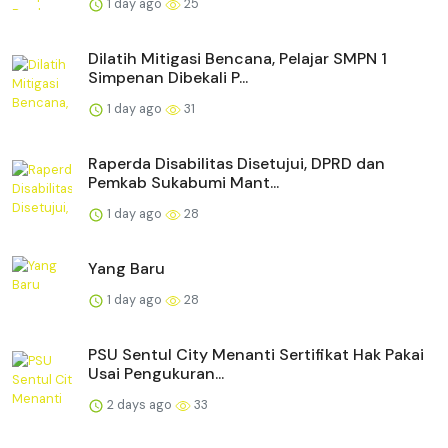
1 day ago
25
Dilatih Mitigasi Bencana, Pelajar SMPN 1
Simpenan Dibekali P...
1 day ago
31
Raperda Disabilitas Disetujui, DPRD dan
Pemkab Sukabumi Mant...
1 day ago
28
Yang Baru
1 day ago
28
PSU Sentul City Menanti Sertifikat Hak Pakai
Usai Pengukuran...
2 days ago
33