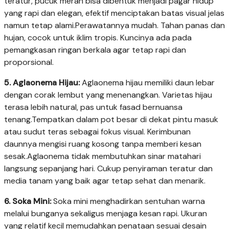
teratur, pucuk merah bisa dibentuk menjadi pagar hidup
yang rapi dan elegan, efektif menciptakan batas visual jelas
namun tetap alami.Perawatannya mudah. Tahan panas dan
hujan, cocok untuk iklim tropis. Kuncinya ada pada
pemangkasan ringan berkala agar tetap rapi dan
proporsional.
5. Aglaonema Hijau:
Aglaonema hijau memiliki daun lebar
dengan corak lembut yang menenangkan. Varietas hijau
terasa lebih natural, pas untuk fasad bernuansa
tenang.Tempatkan dalam pot besar di dekat pintu masuk
atau sudut teras sebagai fokus visual. Kerimbunan
daunnya mengisi ruang kosong tanpa memberi kesan
sesak.Aglaonema tidak membutuhkan sinar matahari
langsung sepanjang hari. Cukup penyiraman teratur dan
media tanam yang baik agar tetap sehat dan menarik.
6. Soka Mini:
Soka mini menghadirkan sentuhan warna
melalui bunganya sekaligus menjaga kesan rapi. Ukuran
yang relatif kecil memudahkan penataan sesuai desain