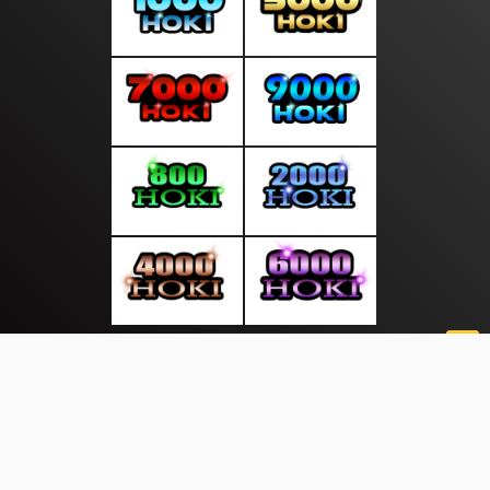
About Us
·
Contact Us
·
Terms & Conditions
·
© pusatsuara.com 2026. All rights are reserved
Information |
Sukabumi |