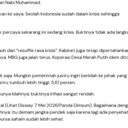
dan Nabi Muhammad.
kan ke saya. Seolah Indonesia sudah dalam krisis sehingga
k percaya sekarang ini sedang krisis. Buktinya tidak ada lang
uh dari ”resuffle rasa krisis”. Kabinet juga tetap dipertahanka
a. MBG juga jalan terus. Koperasi Desa Merah Putih idem dito
saja. Mungkin pemerintah justru ingin berkilah ke pihak yang
tru tumbuh lebih tinggi: 5,61 persen.
nya kilahnya: buktinya inflasi sangat rendah.
klikal (Lihat Disway 7 Mei 2026/Panda Dimsum). Bagaimana den
hnya: itu demam jangka pendek saja karena lagi ada penyehat
 bursa saham sudah lebih sehat.