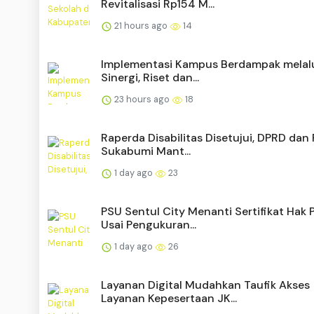
Revitalisasi Rp154 M...
21 hours ago
14
Implementasi Kampus Berdampak melal
Sinergi, Riset dan...
23 hours ago
18
Raperda Disabilitas Disetujui, DPRD da
Sukabumi Mant...
1 day ago
23
PSU Sentul City Menanti Sertifikat Hak 
Usai Pengukuran...
1 day ago
26
Layanan Digital Mudahkan Taufik Akses
Layanan Kepesertaan JK...