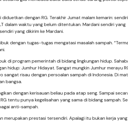
li diduetkan dengan RG. Terakhir Jumat malam kemarin: sendiri
i ILT dalam waktu yang belum ditentukan. Mardani sendiri yang
ndiri yang dikirim ke Mardani.
 sibuk dengan tugas-tugas mengatasi masalah sampah. “Term
ni.
sibuk di program pemerintah di bidang lingkungan hidup. Sahab
kungan hidup: Jumhur Hidayat. Sangat mungkin Jumhur merayu 
 sangat risau dengan persoalan sampah di Indonesia. Di ma
an bangsa.
gikan dengan kerisauan beliau pada atap seng. Sampai secar
RG tentu punya kegelisahan yang sama di bidang sampah. S
bagai anti-sampah.
n merupakan prestasi tersendiri. Apalagi itu bukan kerja yang