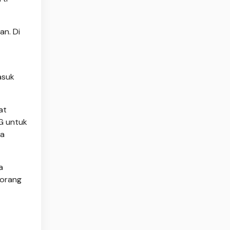
an. Di
asuk
at
RG untuk
ta
a
eorang