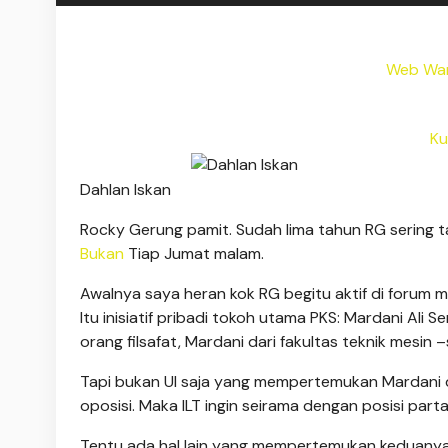
Web War
Ku
Dahlan Iskan
Rocky Gerung pamit. Sudah lima tahun RG sering t
Bukan
Tiap Jumat malam.
Awalnya saya heran kok RG begitu aktif di forum mi
Itu inisiatif pribadi tokoh utama PKS: Mardani Al
orang filsafat, Mardani dari fakultas teknik mesin 
Tapi bukan UI saja yang mempertemukan Mardani den
oposisi. Maka ILT ingin seirama dengan posisi part
Tentu ada hal lain yang mempertemukan keduanya: 