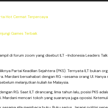
ta Hot Cermat Terpercaya
njungi Games Terbaik
ampil di forum zoom yang disebut ILT –Indonesia Leaders Talk
liknya Partai Keadilan Sejahtera (PKS). Ternyata ILT bukan org
i Sera. Mardani bersahabat dengan RG –sesama orang UI. Hanya 
–sebelum melanjutkan kuliah ke Malaysia.
gan RG. Saat ILT dirancang, lima tahun lalu, posisi PKS adal
ai. Mardani mencari tokoh yang suaranya juga oposisi. Ketemul
sesama gila membaca buku. Buku serius. Jarang politisi seper