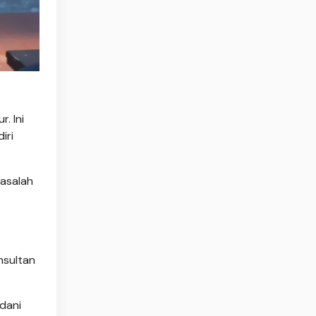
. Ini
iri
masalah
nsultan
rdani