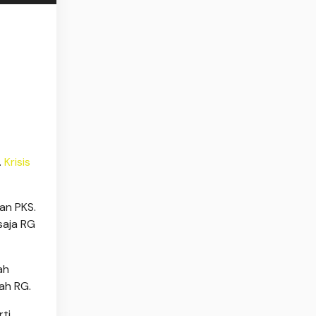
.
Krisis
an PKS.
saja RG
ah
ah RG.
ti