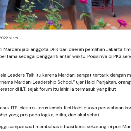
022 silam.–
 Mardani jadi anggota DPR dari daerah pemilihan Jakarta timur
rtama sebagai pengganti antar waktu. Posisinya di PKS send
ia Leaders Talk itu karena Mardani sangat tertarik dengan 
rnama Mardani Leadership School,” ujar Haldi Panjaitan, orang
tor di ILT, sejak forum itu lahir. Ia termasuk yang ikut
asuk ITB: elektro –arus lemah. Kini Haldi punya perusahaan ko
hip yang pro pada logika, etika, dan akal sehat.
inggi sampai saat membahas situasi krisis sekarang ini pun Ma