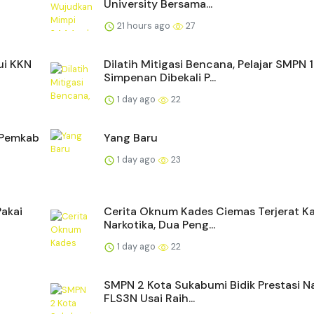
University Bersama...
21 hours ago
27
ui KKN
Dilatih Mitigasi Bencana, Pelajar SMPN 1
Simpenan Dibekali P...
1 day ago
22
n Pemkab
Yang Baru
1 day ago
23
Pakai
Cerita Oknum Kades Ciemas Terjerat K
Narkotika, Dua Peng...
1 day ago
22
SMPN 2 Kota Sukabumi Bidik Prestasi N
FLS3N Usai Raih...