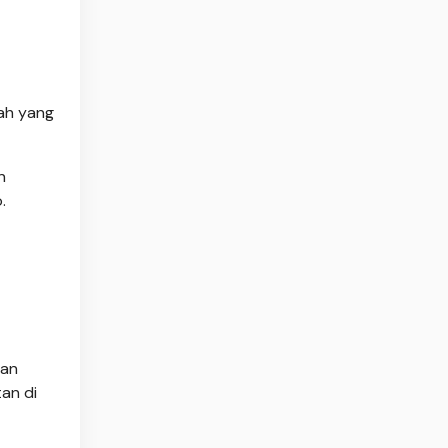
kah yang
n
.
gan
an di