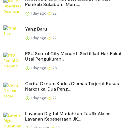
Pemkab Sukabumi Mant...
1 day ago
22
Yang Baru
1 day ago
22
PSU Sentul City Menanti Sertifikat Hak Pakai
Usai Pengukuran...
1 day ago
25
Cerita Oknum Kades Ciemas Terjerat Kasus
Narkotika, Dua Peng...
1 day ago
22
Layanan Digital Mudahkan Taufik Akses
Layanan Kepesertaan JK...
2 days ago
29