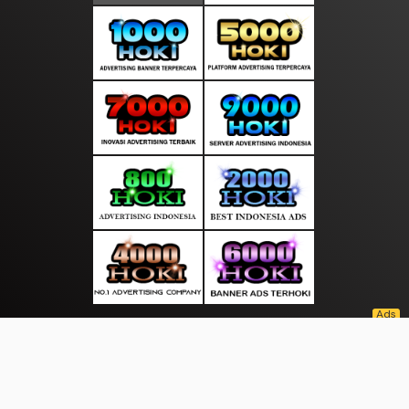
About Us
·
Contact Us
·
Terms & Conditions
·
© pusatsuara.com 2026. All rights are reserved