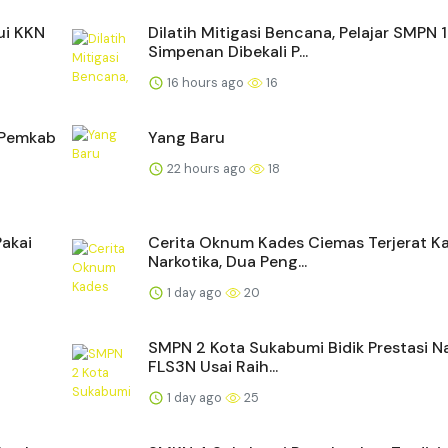
ui KKN
Dilatih Mitigasi Bencana, Pelajar SMPN 1
Simpenan Dibekali P...
16 hours ago
16
n Pemkab
Yang Baru
22 hours ago
18
Pakai
Cerita Oknum Kades Ciemas Terjerat K
Narkotika, Dua Peng...
1 day ago
20
SMPN 2 Kota Sukabumi Bidik Prestasi N
FLS3N Usai Raih...
1 day ago
25