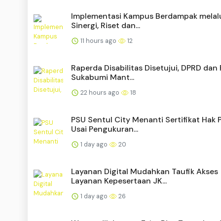
Implementasi Kampus Berdampak melal
Sinergi, Riset dan...
11 hours ago
12
Raperda Disabilitas Disetujui, DPRD da
Sukabumi Mant...
22 hours ago
18
PSU Sentul City Menanti Sertifikat Hak 
Usai Pengukuran...
1 day ago
20
Layanan Digital Mudahkan Taufik Akses
Layanan Kepesertaan JK...
1 day ago
26