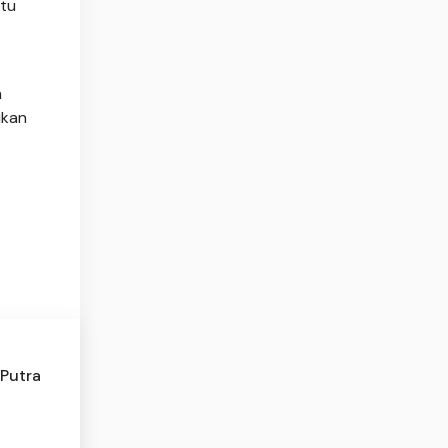
ktu
n
ikan
Putra