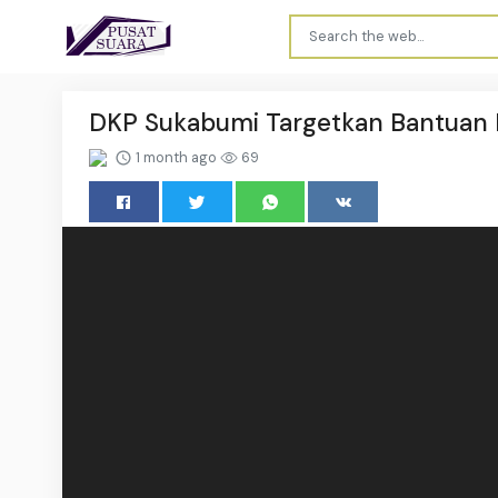
DKP Sukabumi Targetkan Bantuan 
1 month ago
69