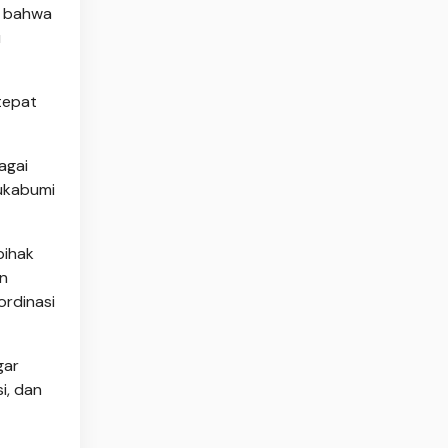
, bahwa
u
tepat
agai
Sukabumi
pihak
an
rdinasi
gar
i, dan