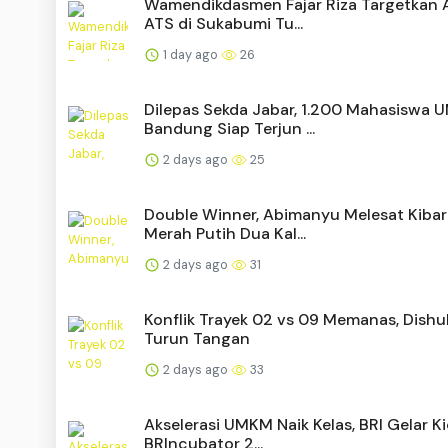
Wamendikdasmen Fajar Riza Targetkan 
ATS di Sukabumi Tu...
1 day ago
26
Dilepas Sekda Jabar, 1.200 Mahasiswa 
Bandung Siap Terjun ...
2 days ago
25
Double Winner, Abimanyu Melesat Kiba
Merah Putih Dua Kal...
2 days ago
31
Konflik Trayek 02 vs 09 Memanas, Dishu
Turun Tangan
2 days ago
33
Akselerasi UMKM Naik Kelas, BRI Gelar K
BRIncubator 2...