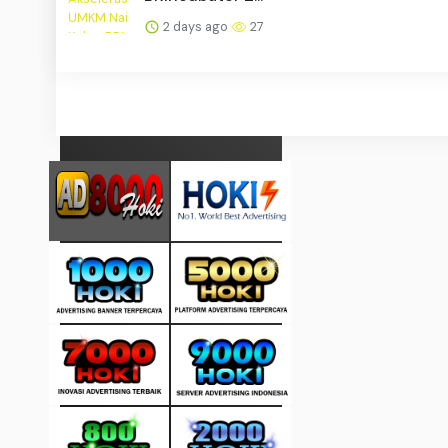
2 days ago
27