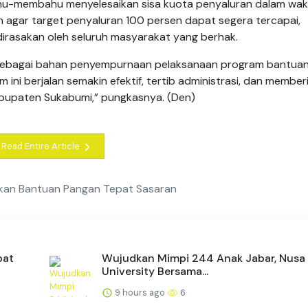
bahu-membahu menyelesaikan sisa kuota penyaluran dalam wa
an agar target penyaluran 100 persen dapat segera tercapai,
irasakan oleh seluruh masyarakat yang berhak.
 ini sebagai bahan penyempurnaan pelaksanaan program bantua
 ini berjalan semakin efektif, tertib administrasi, dan member
abupaten Sukabumi,” pungkasnya. (Den)
Read Entire Article
kan Bantuan Pangan Tepat Sasaran
pat
Wujudkan Mimpi 244 Anak Jabar, Nusa 
University Bersama...
9 hours ago
6