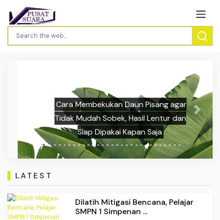
Cara Membekukan Daun Pisang agar
Previous
Next
Tidak Mudah Sobek, Hasil Lentur dan
Siap Dipakai Kapan Saja
LATEST
Dilatih Mitigasi Bencana, Pelajar
SMPN 1 Simpenan ...