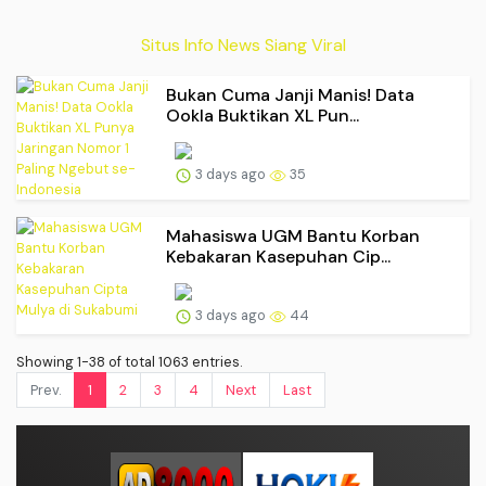
Situs Info News Siang Viral
Bukan Cuma Janji Manis! Data
Ookla Buktikan XL Pun...
3 days ago
35
Mahasiswa UGM Bantu Korban
Kebakaran Kasepuhan Cip...
3 days ago
44
Showing 1-38 of total 1063 entries.
Prev.
1
2
3
4
Next
Last