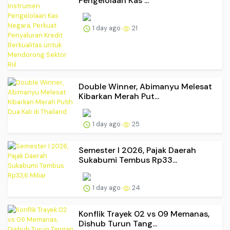
Pengelolaan Kas ...
1 day ago
21
Double Winner, Abimanyu Melesat
Kibarkan Merah Put...
1 day ago
25
Semester I 2026, Pajak Daerah
Sukabumi Tembus Rp33...
1 day ago
24
Konflik Trayek 02 vs 09 Memanas,
Dishub Turun Tang...