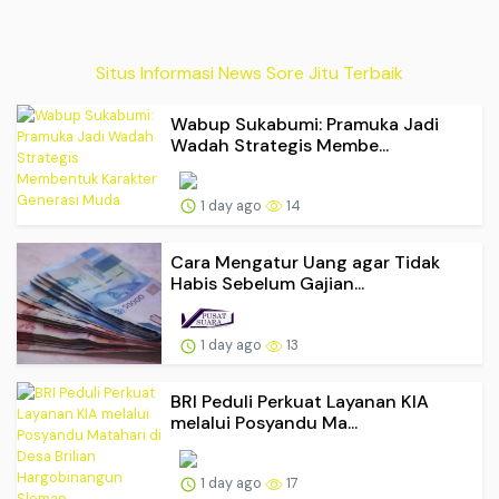
Situs Informasi News Sore Jitu Terbaik
Wabup Sukabumi: Pramuka Jadi
Wadah Strategis Membe...
1 day ago
14
Cara Mengatur Uang agar Tidak
Habis Sebelum Gajian...
1 day ago
13
BRI Peduli Perkuat Layanan KIA
melalui Posyandu Ma...
1 day ago
17