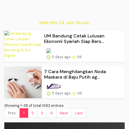
Web Info 24 Jam Akurat
UM Bandung Cetak Lulusan
Ekonomi Syariah Siap Bers...
5 days ago
56
7 Cara Menghilangkan Noda
Maskara di Baju Putih ag...
5 days ago
48
Showing 1-38 of total 1063 entries.
Prev.
1
2
3
4
Next
Last